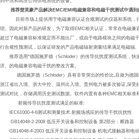
到中压和高压公用供电系统的设备。
推荐
楚英豪
产品解决EMC/EMI电磁兼容和电磁干扰测试
中遇到
目前市场上提供用于电磁兼容认证合规测试的仪器和系统，往
琐。因此对新产品的研发，为了取得EMC相关认证，常常在电磁兼
超过了电磁兼容标准规定而不能出厂，或由于电路模块之间的电磁
行合规性预测试，以保证研发的产品电磁辐射测量结果满足电磁辐
.
推荐选用*德国施罗
德
（Schloder）的
传导抗扰度测试系统
，快
济、的电磁兼容电磁干扰的整改方案。
德国施罗
德
（Schloder）
具有非常突出的性价比
,且做为德国
浙江省出入境、浙大中控、温州出入境、贵州电力
被多次验证
,深受
测试对比，存储调用历史测试数据。软件内置有各种EMC相关标准
射频传导抗扰度测试
满足的标准
:
IEC61000-4-6
测试和测量技术.射频场感应的传导干扰抗扰性
GB14048-2-2008 低压开关设备和控制设备 第2部分：断路器
GB14048-4-2003 低压开关设备和控制设备 机电式接触器和