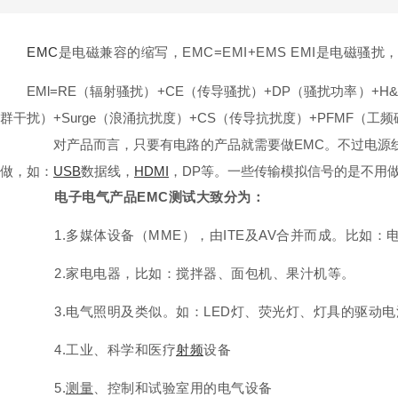
EMC
是电磁兼容的缩写，EMC=EMI+EMS EMI是电磁骚扰
EMl=RE（辐射骚扰）+CE（传导骚扰）+DP（骚扰功率）+H
群干扰）+Surge（浪涌抗扰度）+CS（传导抗扰度）+PFMF（工
对产品而言，只要有电路
的产品就需要做EMC。不过电源
做，如：
USB
数据线，
HDMI
，DP等。一些传输模拟信号的是不用做
电子电气产品EMC测试大致分为：
1.多媒体设备（MME），由ITE及AV合并而成。比如：
2.家电电器，比如：搅拌器、面包机、果汁机等。
3.电气照明及类似。如：LED灯、荧光灯、灯具的驱动电
4.工业、科学和医疗
射频
设备
5.
测量
、控制和试验室用的电气设备