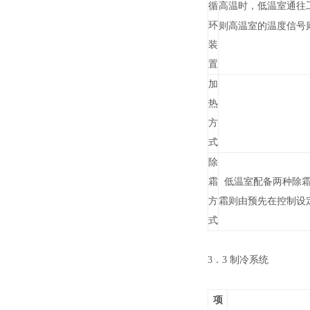
循
高温时，低温室通往
环
则高温室的温度信号
装
置
加
热
方
式
除
霜
低温室配备两种除霜
方
霜则由预先在控制设
式
3．3 制冷系统
项