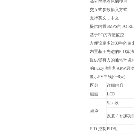
高分辨率彩色触摸屏
交互式参数输入方式
支持英文，中文
提供内置SMPS的I/O R
基于PC的方便监控
方便设定多达33种的输
内置基于先进的PID算
提供强有力的通讯环境和
的Fuzzy功能和ARW启
显示PV曲线(0~8天)
区分
详细内容
画面
LCD
组 / 段
程序
反复 / 附加功
PID 控制
PID组