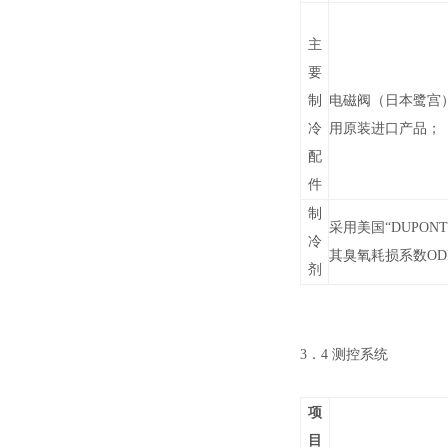
主
要
制
电磁阀（
日本鹭宫
冷
用
原装
进口产品；
配
件
制
采用美国“
DUPONT
冷
其臭氧耗损系数OD
剂
3．4 测控系统
项
目