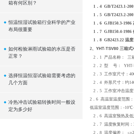
箱有何区别？
1．4 GB/T2423.1-2
1．5 GB/T2423.2-2
恒温恒湿试验箱行业科学的产业
1．6 GJB150.3-198
布局很重要
1．7 GJB150.4-198
1．8 GB2423.22 
YHT-TSV80 三
如何检验淋雨试验箱的水压是否
2、
正常？
2．1 产品名称： 
2．2 型 号：
YHT-
2．3 工作室尺寸：
40
选择恒温恒湿试验箱需要考虑的
几个方面
2．4 外形尺寸：约
14
2．5 工作室
冲击
温
2．6 高温室温度范围：+
冷热冲击试验箱转换时间一般设
低温室温度范围：-10℃
定为多少好
2．6 高温室预热及低温
2．7 温度恢复时间：
2．8 温度偏差： ≤±