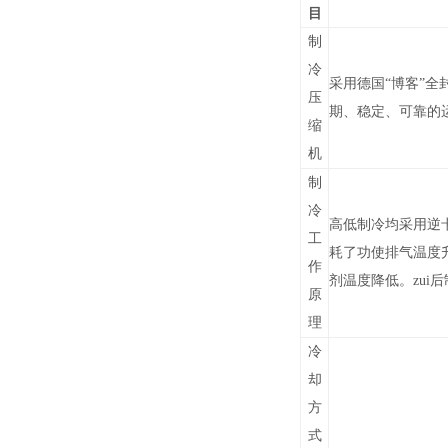
目
制
冷
采用
德国
“
博客
”
全
压
期、稳定、可靠的
缩
机
制
冷
高低制冷均采用逆
工
耗了功使排气温度
作
剂温度降低。zu
原
理
冷
却
方
式