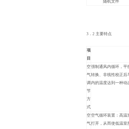
随机文件
3．2
主要特点
项
目
空
强制通风内循环，平
气
转换、非线性校正后
调
内的温度达到一种动
节
方
式
空
空气循环装置：
高温
气
打开，从而使低温室