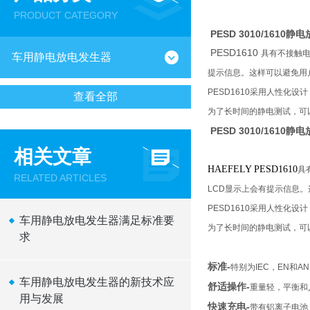
PRODUCT CATEGORY
PESD 3010/1610
PESD1610
具有不接触
车用静电放电发生器
提示信息。这样可以避免用
PESD1610
采用人性化设计
查看全部
为了长时间的静电测试，可
PESD 3010/1610
相关文章
HAEFELY PESD1610
具
RELATED ARTICLES
LCD
显示上会有提示信息。
PESD1610
采用人性化设计
车用静电放电发生器满足标准要
为了长时间的静电测试，可
求
标准
-
特别为
IEC
，
EN
和
AN
车用静电放电发生器的新技术应
舒适操作
-
重量轻，平衡和
用与发展
快速充电
-
带有铝离子电池