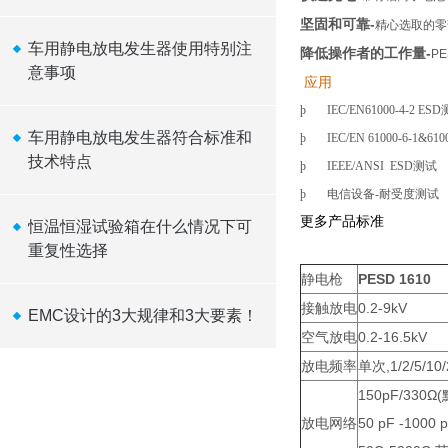
坚固和可靠
-
精心选取的零
车用静电放电发生器使用特别注
降低操作者的工作量
-
PE
意事项
应用
þ
IEC
/EN
61000-4-2
ESD
车用静电放电发生器符合标准和
þ
IEC
/EN
6
1000-6-1
&610
技术特点
þ
IEEE/ANSI ESD
测试
þ
电信设备
-
耐受度测试
更多产品标准
恒温恒湿试验箱在什么情况下可
重复性选择
静电枪
PESD 1610
接触放电
0.2-9kV
EMC设计的3大规律和3大要素！
空气放电
0.2-16.5kV
放电频率
单次,1/2/5/10
150pF/330Ω
放电网络
50 pF -10