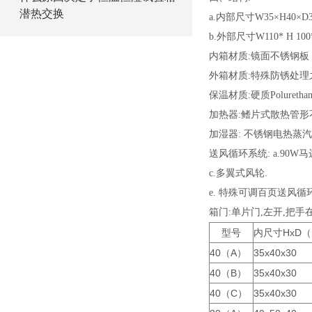
潜热交换
a.内部尺寸W
35×
H
40×
D
b.
外部尺寸
W
110*
H
100
内箱材质:镜面不锈钢板（S
外箱材质:特殊防锈处理
保温材质:硬质Polureth
加热器:鳍片式散热管形
加湿器: 不锈钢电热蒸
送风循环系统: a.90W马
c.多翼式风轮.
e. 特殊可调百页送风循
箱门:单片门,左开,把手
型号
内尺寸HxD
40（A）
35x40x30
40（B）
35x40x30
40（C）
35x40x30