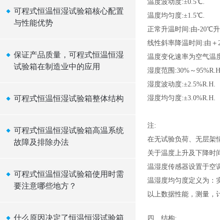
温度波动度:
±0.5℃
.
可程式恒温恒湿试验箱核心配置
温度均匀度:
±
1.
5℃
.
与性能优势
正常升温时间:
由-20℃升
线性斜率降温时间:
由＋
保证产品质量，可程式恒温恒湿
温度变化速率为空气温度
试验箱在制造业中的应用
湿度范围:
3
0%
～
9
5
%R.H
湿度波动度:
±
2.5%R.H.
可程式恒温恒湿试验箱整体结构
湿度均匀度:
±
3.0%R.H.
注
:
可程式恒温恒湿试验箱高温系统
在无试验负荷、无层架
故障及排除办法
关于温度上升及下降时间
温湿度传感器设置于空
可程式恒温恒湿试验箱使用时需
温湿度均匀度定义为：
要注意哪些地方？
以上数据性能，测量，计算
什么原因决定了恒温恒湿试验箱
四、结构: