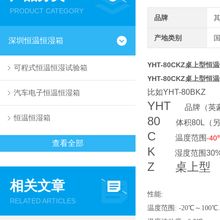
PRODUCT CATEGORY
品牌
产地类别
深圳恒温恒湿箱
YHT-80CKZ桌上型恒
可程式恒温恒湿试验箱
YHT-80CKZ桌上型恒
比如
YHT-80BKZ
汽车电子恒温恒湿箱
YHT
品牌
（英
恒温恒湿箱
80
体积
80L
（
C
温度范围
-40
查看全部
K
湿度范围
30
Z
桌上型
相关文章
性能
:
RELATED ARTICLES
温度范围:
-20℃～100℃
.