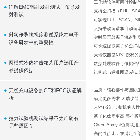
工作站软件可同时控制
详解EMC辐射发射测试、传导发
支持全扫描（FULL S
射测试
可实现FULL SCAN、S
支持手动调谐和自动调
射频传导抗扰度测试系统在电子
实时显示总离子流谱和
设备研发中的重要性
可快速提取离子和全扫
天瑞仪器是NIST授权
两槽式冷热冲击箱为用户选用产
数据处理软件可依据样品
品提供依据
结构式与标准图谱,确
品质：核心部件与国际主
无线充电设备的CE和FCC认证解
析
满足更多需求:天瑞仪
人性化设计: 整机的人
离子化效率更高:整机模
拉力试验机测试结果不太准确有
Chem Analyst
哪些原因？
高的性价比：在满足全