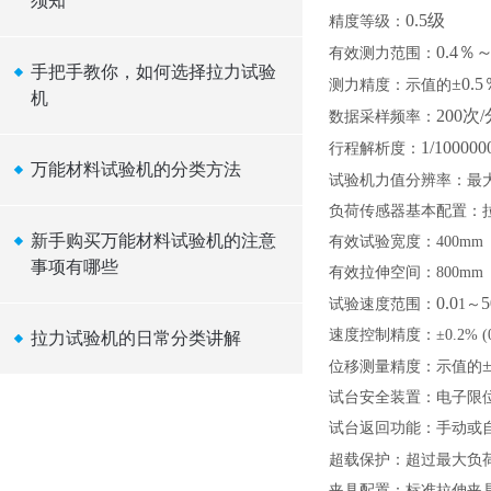
须知
0.5级
精度等级：
0.4％
有效测力范围：
手把手教你，如何选择拉力试验
±0.
测力精度：示值的
机
200次/
数据采样频率：
1/100000
行程解析度：
万能材料试验机的分类方法
试验机
力值
分辨率：最
负荷传感器基本配置：
新手购买万能材料试验机的注意
有效试验宽度：
40
0mm
事项有哪些
有效拉伸空间：
800m
0.0
5
试验速度范围：
1
～
速度控制精度：
±0.2% (
拉力试验机的日常分类讲解
位移测量精度：示值的
试台安全装置：电子限
试台返回功能：手动或
超载保护：超过最大负
夹具配置：
标准
拉伸夹