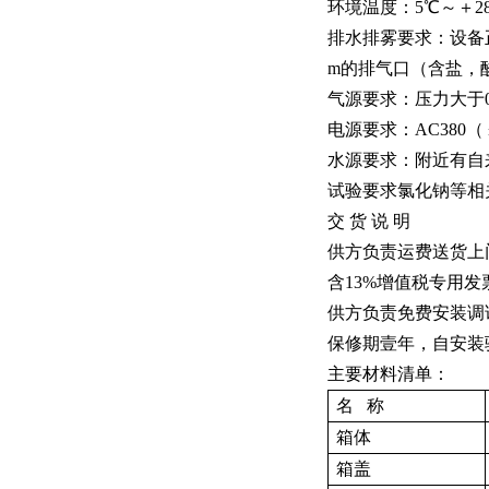
环境温度：5℃～＋2
排水排雾要求：设备
m的排气口（含盐，
气源要求：压力大于0.
电源要求：AC380（
水源要求：附近有自
试验要求氯化钠等相
交 货 说 明
供方负责运费送货上
含13%增值税专用
供方负责免费安装调
保修期壹年，自安装
主要材料清单：
名 称
箱体
箱盖