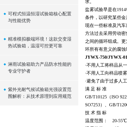
求。
盐雾试验早是在191
可程式恒温恒湿试验箱核心配置
条件，以研究某些金
与性能优势
现在一些标准及汽车
方法过去采用劳动密
精准模拟极端环境！这款交变湿
之间的循环组成。更
热试验箱，温湿可控更可靠
环所有有意义的腐蚀
JYWX-750/JYWX
淋雨试验箱助力产品防水性能的
·不用人工将样品从
专业守护者
·不用人工向样品喷
·避免了由于过多人
满 足 标 准
紫外光耐气候试验箱光强设置范
围解析：从技术原理到应用规范
GB/T10125（ISO 92
SO7253）、GB/T120
技 术 指 标
温度范围： 20-55℃