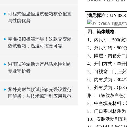
可程式恒温恒湿试验箱核心配置
满足标准：UN 38.3
与性能优势
四、箱体规格
精准模拟极端环境！这款交变湿
1、内尺寸：500(宽)×
热试验箱，温湿可控更可靠
2、外尺寸约：800(宽
3、隔层：内箱分二
4、开门方式：单开
淋雨试验箱助力产品防水性能的
专业守护者
5、可视窗：门上安装
6、内材质为：30
7、外材质为：Q23
紫外光耐气候试验箱光强设置范
形；（皱纹灰白色
围解析：从技术原理到应用规范
8、中空填充材料
8、门口密封材质为
10、安装活动刹车