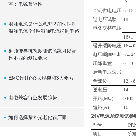
A
室：电磁兼容性
直流供电电压
6~16
过电压试验
18
浪涌电流是什么意思？如何抑制
重叠交替电压
Ⅰ
浪涌电流？4种浪涌电流抑制电路
16+1
缓升缓降电压
16
→0
射频传导抗扰度测试系统可以满
电压瞬间中断
6
→4.
足不同的测试要求
压降重置
6
→0
启动电压波形
Ⅰ
EMC设计的3大规律和3大要素！
全部位
12
→8
逆电压
14
电磁兼容行业发展趋势
开路(MΩ)
≥100
短路(A)
16
24V
电源系统测试参
如何选择紫外光老化箱厂家
型号
PRM
项目
实