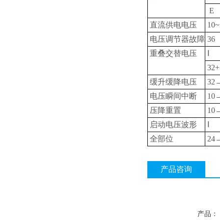
E
直流供电电压
10~
电压调节器故障
36
重叠交替电压
Ⅰ
32+
缓升缓降电压
32
电压瞬间中断
10
压降重置
10
启动电压波形
Ⅰ
全部位
24
产品咨询
产品：