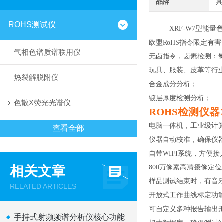
品牌
ROHS测试仪
XRF-W7型能量
欧盟
RoHS指令限定有
气相色谱质谱联用仪
无卤指令，卤素检测：
玩具、服装、皮革等行
热裂解脱附仪
合金成分分析；
镀层厚度检测分析；
色散X荧光光谱仪
ROHS检测仪器
电脑一体机，工业级计
查看全部
仪器自动校准，确保仪
自带
WIFI系统，方便
相关文章
800万像素高清摄像定
样品测试结束时，有音
RELATED ARTICLES
开放式工作曲线标定功
可自定义多种报告输出
手持式射频频谱分析仪核心功能