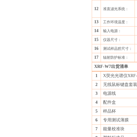
12
准直滤光系统：
13
工作环境温度：
14
输入电源：
15
仪器尺寸：
16
测试样品腔尺寸：
17
辐射防护标准：
XRF-W7出货清单
1
X荧光光谱仪XR
2
无线鼠标键盘套
3
电源线
4
配件盒
5
样品杯
6
专用测试薄膜
7
能量校准块