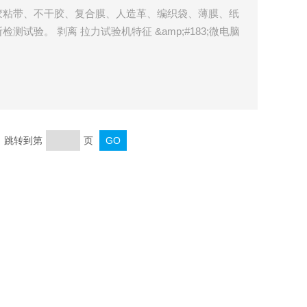
胶粘带、不干胶、复合膜、人造革、编织袋、薄膜、纸
试验。 剥离 拉力试验机特征 &amp;#183;微电脑
Z大值、五组记忆求平均值、Z大值，专业测控软件支持
页 跳转到第
页