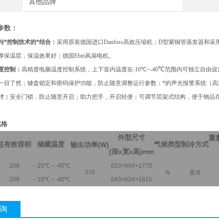
其他品牌
参数：
与*控制技术的*结合：
采用原装德国进口
Danfoss
高效压缩机；
D
型紫铜管蒸发器和采
厚保温层，保温效果好；德国
Ebm
风扇电机。
℃
控制：
高精度电脑温度控制系统，上下室内温度在
-10
℃
~-40
范围内可独立自由设
一目了然；键盘锁定和密码保护功能，防止随意调整运行参数；*的声光报警系统（
计：
安全门锁，防止随意开启；助力把手，开启轻便；可调节层架式结构，便于物品
规格
外型尺寸
重
总有效容积
储藏温度
(W)
气候类型
制冷方式
输出功率
(
x
x
)mm
深
宽
高
208
－
25
℃
～
-40
℃
623×604×1775
370
N
直冷
208
－
10
℃
～
-40
℃
643×624×1815
询