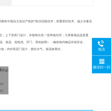
用拥有中国自主知识产权的*制冷回路技术；双重密封技术、减少冷量流
定；上下室双门设计，并能将任意一室单独关闭；大屏幕液晶温度显
高温、低温、低电池、开门、系统故障），确保箱内物品存放安全。
存放；内外双层门设计，锁住冷气，保温效果好。
电话
微信扫一扫
(kg)
量
90
95