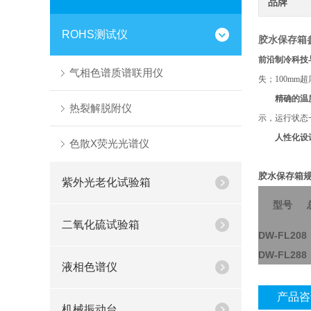
品牌
ROHS测试仪
胶水保存箱
前沿制冷科技
气相色谱质谱联用仪
失；
100mm
超
精确的温度
热裂解脱附仪
示，运行状态
人性化设
色散X荧光光谱仪
胶水保存箱
紫外光老化试验箱
型号
二氧化硫试验箱
DW-FL208
DW-FL288
液相色谱仪
产品咨
机械振动台